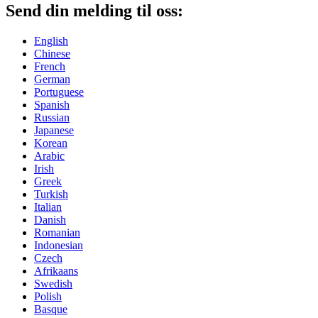
Send din melding til oss:
English
Chinese
French
German
Portuguese
Spanish
Russian
Japanese
Korean
Arabic
Irish
Greek
Turkish
Italian
Danish
Romanian
Indonesian
Czech
Afrikaans
Swedish
Polish
Basque