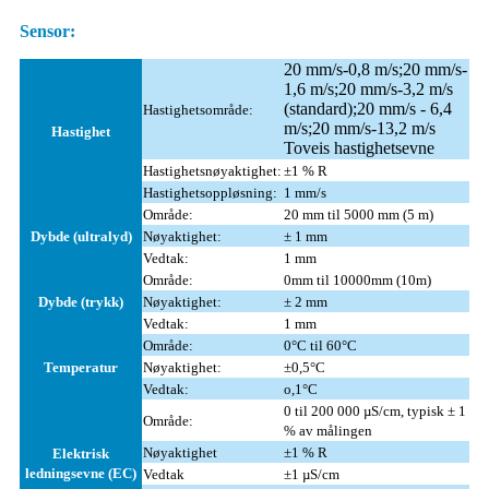
Sensor:
20 mm/s-0,8 m/s;20 mm/s-
1,6 m/s;20 mm/s-3,2 m/s
(standard);20 mm/s - 6,4
Hastighetsområde:
m/s;20 mm/s-13,2 m/s
Hastighet
Toveis hastighetsevne
Hastighetsnøyaktighet:
±1 % R
Hastighetsoppløsning:
1 mm/s
Område:
20 mm til 5000 mm (5 m)
Dybde (ultralyd)
Nøyaktighet:
± 1 mm
Vedtak:
1 mm
Område:
0mm til 10000mm (10m)
Dybde (trykk)
Nøyaktighet:
± 2 mm
Vedtak:
1 mm
Område:
0°C til 60°C
Temperatur
Nøyaktighet:
±0,5°C
Vedtak:
o,1°C
0 til 200 000 µS/cm, typisk ± 1
Område:
% av målingen
Nøyaktighet
±1 % R
Elektrisk
ledningsevne (EC)
Vedtak
±1 µS/cm