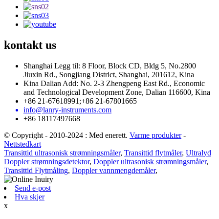
kontakt
us
Shanghai Legg til: 8 Floor, Block CD, Bldg 5, No.2800
Jiuxin Rd., Songjiang District, Shanghai, 201612, Kina
Kina Dalian Add: No. 2-3 Zhengpeng East Rd., Economic
and Technological Development Zone, Dalian 116600, Kina
+86 21-67618991;+86 21-67801665
info@lanry-instruments.com
+86 18117497668
© Copyright - 2010-2024 : Med enerett.
Varme produkter
-
Nettstedkart
Transittid ultrasonisk strømningsmåler
,
Transittid flytmåler
,
Ultralyd
Doppler strømningsdetektor
,
Doppler ultrasonisk strømningsmåler
,
Transittid Flytmåling
,
Doppler vannmengdemåler
,
Send e-post
Hva skjer
x