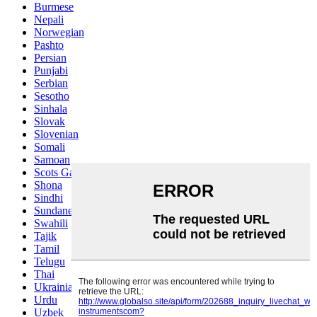
Burmese
Nepali
Norwegian
Pashto
Persian
Punjabi
Serbian
Sesotho
Sinhala
Slovak
Slovenian
Somali
Samoan
Scots Gaelic
Shona
Sindhi
Sundanese
Swahili
Tajik
Tamil
Telugu
Thai
Ukrainian
Urdu
Uzbek