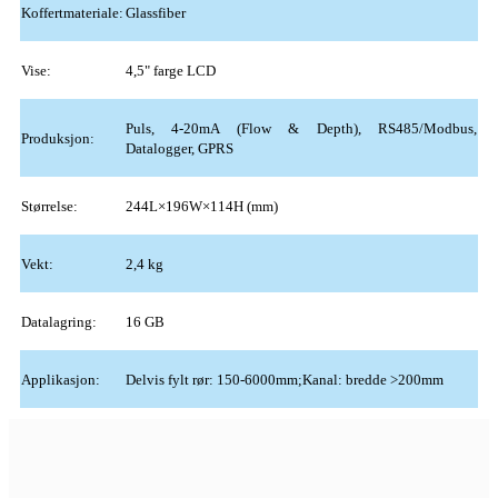
Koffertmateriale:
Glassfiber
Vise:
4,5" farge LCD
Puls, 4-20mA (Flow & Depth), RS485/Modbus,
Produksjon:
Datalogger, GPRS
Størrelse:
244L×196W×114H (mm)
Vekt:
2,4 kg
Datalagring:
16 GB
Applikasjon:
Delvis fylt rør: 150-6000mm;Kanal: bredde >200mm