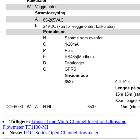
Kalkulator
W
Veggmontert
Strømforsyning
A
85-265VAC
E
24VDC (kun for veggmontert kalkulator)
Produksjon
N
Samme som ovenfor
C
4-20mA
P
Puls
F
RS485(Modbus)
D
Datalogger
G
GPRS
Nivåområde
6537
0 til 10m
Lengde på s
15m 15m (sta
XXm lengre, v
DOF6000
—
W
—
A
—
N NL
– 6537
— 15m (eksem
Tidligere:
Transit-Time Multi-Channel Insertion Ultrasonic
Flowmeter TF1100-MI
Neste:
UOL Series Open Channel flowmeter