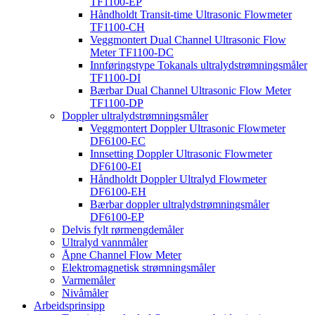
TF1100-EP
Håndholdt Transit-time Ultrasonic Flowmeter
TF1100-CH
Veggmontert Dual Channel Ultrasonic Flow
Meter TF1100-DC
Innføringstype Tokanals ultralydstrømningsmåler
TF1100-DI
Bærbar Dual Channel Ultrasonic Flow Meter
TF1100-DP
Doppler ultralydstrømningsmåler
Veggmontert Doppler Ultrasonic Flowmeter
DF6100-EC
Innsetting Doppler Ultrasonic Flowmeter
DF6100-EI
Håndholdt Doppler Ultralyd Flowmeter
DF6100-EH
Bærbar doppler ultralydstrømningsmåler
DF6100-EP
Delvis fylt rørmengdemåler
Ultralyd vannmåler
Åpne Channel Flow Meter
Elektromagnetisk strømningsmåler
Varmemåler
Nivåmåler
Arbeidsprinsipp