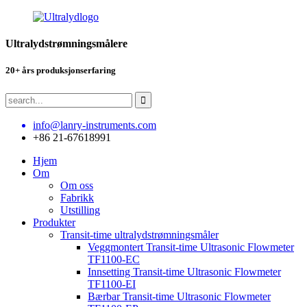
Ultralydstrømningsmålere
20+ års produksjonserfaring
info@lanry-instruments.com
+86 21-67618991
Hjem
Om
Om oss
Fabrikk
Utstilling
Produkter
Transit-time ultralydstrømningsmåler
Veggmontert Transit-time Ultrasonic Flowmeter
TF1100-EC
Innsetting Transit-time Ultrasonic Flowmeter
TF1100-EI
Bærbar Transit-time Ultrasonic Flowmeter