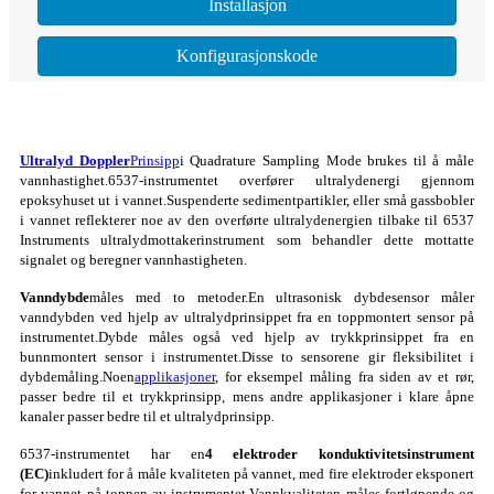
Installasjon
Konfigurasjonskode
Ultralyd Doppler
Prinsipp
i Quadrature Sampling Mode brukes til å måle
vannhastighet.6537-instrumentet overfører ultralydenergi gjennom
epoksyhuset ut i vannet.Suspenderte sedimentpartikler, eller små gassbobler
i vannet reflekterer noe av den overførte ultralydenergien tilbake til 6537
Instruments ultralydmottakerinstrument som behandler dette mottatte
signalet og beregner vannhastigheten.
Vanndybde
måles med to metoder.En ultrasonisk dybdesensor måler
vanndybden ved hjelp av ultralydprinsippet fra en toppmontert sensor på
instrumentet.Dybde måles også ved hjelp av trykkprinsippet fra en
bunnmontert sensor i instrumentet.Disse to sensorene gir fleksibilitet i
dybdemåling.Noen
applikasjoner
, for eksempel måling fra siden av et rør,
passer bedre til et trykkprinsipp, mens andre applikasjoner i klare åpne
kanaler passer bedre til et ultralydprinsipp.
6537-instrumentet har en
4 elektroder konduktivitetsinstrument
(EC)
inkludert for å måle kvaliteten på vannet, med fire elektroder eksponert
for vannet på toppen av instrumentet.Vannkvaliteten måles fortløpende og