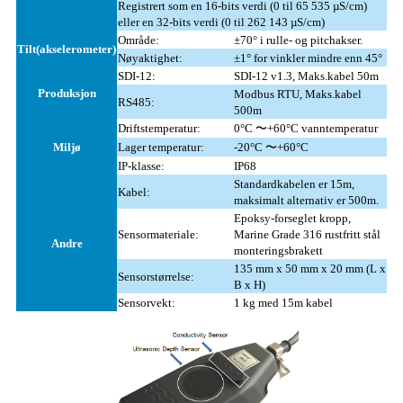
Registrert som en 16-bits verdi (0 til 65 535 µS/cm)
eller en 32-bits verdi (0 til 262 143 µS/cm)
Område:
±70° i rulle- og pitchakser.
Tilt
(akselerometer)
Nøyaktighet:
±1° for vinkler mindre enn 45°
SDI-12:
SDI-12 v1.3, Maks.kabel 50m
Produksjon
Modbus RTU, Maks.kabel
RS485:
500m
Driftstemperatur:
0°C 〜+60°C vanntemperatur
Miljø
Lager temperatur:
-20°C 〜+60°C
IP-klasse:
IP68
Standardkabelen er 15m,
Kabel:
maksimalt alternativ er 500m.
Epoksy-forseglet kropp,
Sensormateriale:
Marine Grade 316 rustfritt stål
Andre
monteringsbrakett
135 mm x 50 mm x 20 mm (L x
Sensorstørrelse:
B x H)
Sensorvekt:
1 kg med 15m kabel