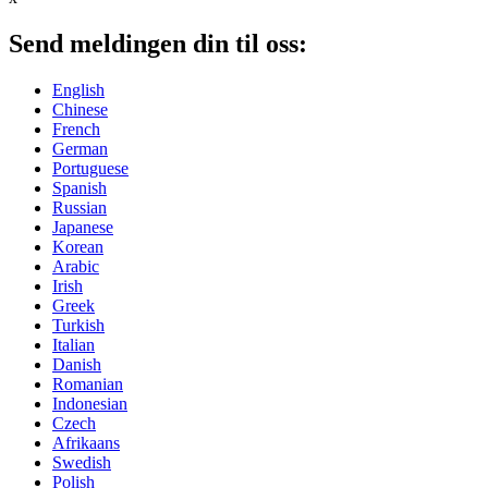
Send meldingen din til oss:
English
Chinese
French
German
Portuguese
Spanish
Russian
Japanese
Korean
Arabic
Irish
Greek
Turkish
Italian
Danish
Romanian
Indonesian
Czech
Afrikaans
Swedish
Polish