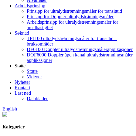
Nivåmåler
Arbeidsprinsipp
Prinsipp for ultralydstrømningsmåler for transitttid
Prinsipp for Doppler ultralydstrømningsmåler
Arbeidsprinsipp for ultralydstrømningsmåler for
arealhastighet
Søknad
TF1100 ultralydstrømningsmåler for transittid –
bruksområder
DF6100 Doppler ultralydstrømningsmålerapplikasjoner
DOF6000 Doppler åpen kanal ultralydstrømningsmåler
applikasjoner
Støtte
Støtte
Videoer
Nyheter
Kontakt
Last ned
Datablader
English
Kategorier