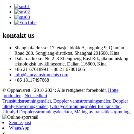
kontakt
us
Shanghai-adresse: 17. etasje, blokk A, bygning 9, Qianfan
Road 288, Songjiang-distriktet, Shanghai 201600, Kina
Dalian-adresse: Nr. 2–3 Zhengpeng East Rd., økonomisk og
teknologisk utviklingssone, Dalian 116600, Kina
+86 21-67618991; +86 21-67801665
info@lanry-instruments.com
+86 18117497668
© Opphavsrett - 2010-2024: Alle rettigheter forbeholdt.
Hotte
produkter
-
Nettstedkart
Transittidstrømningsmåler
,
Doppler vannstrømningsmåler
,
Doppler
ultralydstrømningsmåler
,
Ultralydstrømningsmåler for transittid
,
Ultralyd Doppler-strømningsdetektor
,
Måling av transittidstrømning
,
Send e-post
WhatsApp
x