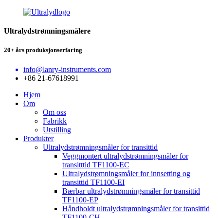
Ultralydstrømningsmålere
20+ års produksjonserfaring
info@lanry-instruments.com
+86 21-67618991
Hjem
Om
Om oss
Fabrikk
Utstilling
Produkter
Ultralydstrømningsmåler for transittid
Veggmontert ultralydstrømningsmåler for
transitttid TF1100-EC
Ultralydstrømningsmåler for innsetting og
transittid TF1100-EI
Bærbar ultralydstrømningsmåler for transittid
TF1100-EP
Håndholdt ultralydstrømningsmåler for transittid
TF1100-CH